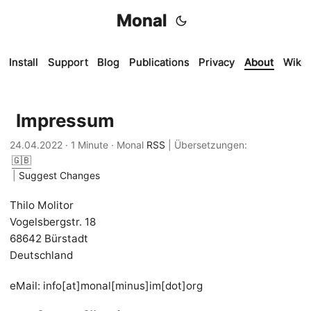
Monal
Install
Support
Blog
Publications
Privacy
About
Wiki
Impressum
24.04.2022
· 1 Minute · Monal
RSS
| Übersetzungen:
🇬🇧
|
Suggest Changes
Thilo Molitor
Vogelsbergstr. 18
68642 Bürstadt
Deutschland
eMail: info[at]monal[minus]im[dot]org